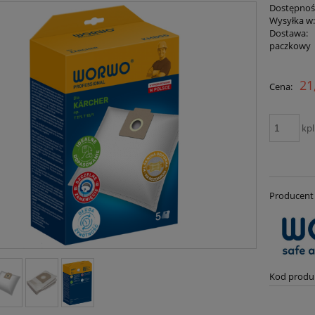
Dostępnoś
Wysyłka w
Dostawa:
paczkowy
Cena nie zawiera ewentualnych kosztów
21
Cena:
płatności
kpl
Producent 
Kod produ