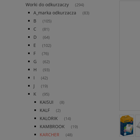
Worki do odkurzaczy
(294)
A_marka odkurzacza
(83)
B
(105)
C
(81)
D
(64)
E
(102)
F
(76)
G
(62)
H
(93)
I
(42)
J
(19)
K
(95)
KAISUI
(8)
KALF
(2)
KALORIK
(14)
KAMBROOK
(19)
KARCHER
(48)