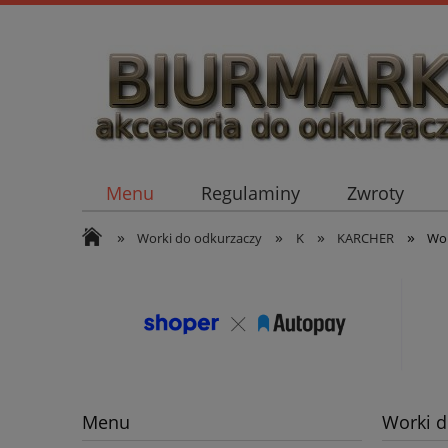
Menu
Regulaminy
Zwroty
»
»
»
»
Worki do odkurzaczy
K
KARCHER
Wor
Menu
Worki d