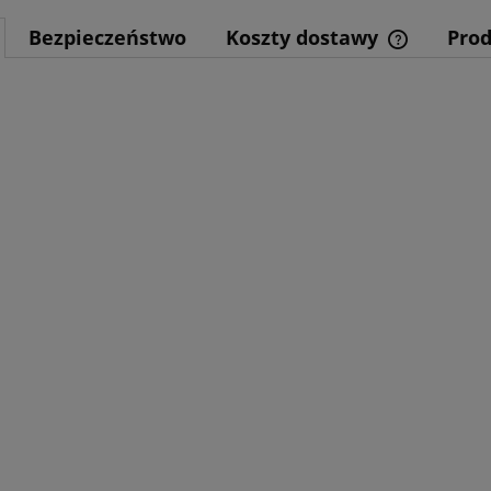
Bezpieczeństwo
Koszty dostawy
Pro
Cena nie z
kosztów pła