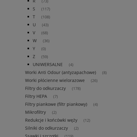
R
(73)
S
(117)
T
(108)
U
(43)
V
(68)
W
(36)
Y
(0)
Z
(59)
UNIWERSALNE
(4)
Worki Anti Odour (antyzapachowe)
(8)
Worki płócienne wielorazowe
(26)
Filtry do odkurzaczy
(178)
Filtry HEPA
(7)
Filtry piankowe (filtr piankowy)
(4)
Mikrofiltry
(2)
Redukcje i końcówki węży
(12)
Silniki do odkurzaczy
(2)
Ssawki i szczotki
(119)