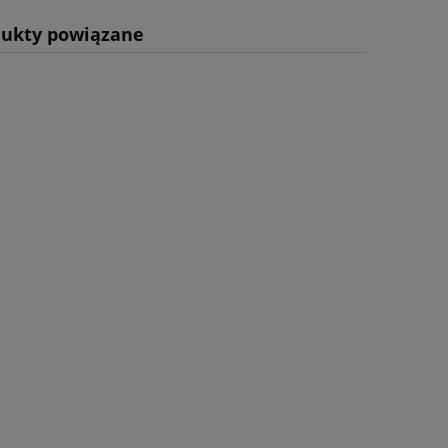
dukty powiązane
awiera ewentualnych
tności