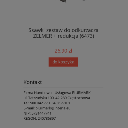
cza BOSCH
Ssawki zestaw do odkurzacza
Filtr HEP
0
ZELMER + redukcja (6473)
Clarris 
26,90 zł
do koszyka
Kontakt
Firma Handlowo - Usługowa BIURMARK
ul.
Tatrzańska 100
,
42-280
Częstochowa
Tel:
500 042 770
,
34 3629101
E-mail:
biurmark@interia.eu
NIP:
5731447741
REGON: 240786397