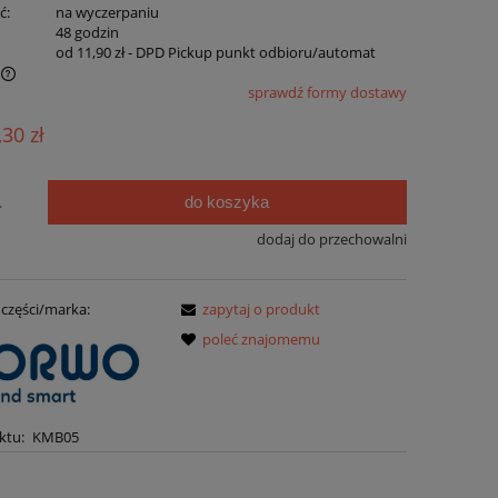
ć:
na wyczerpaniu
:
48 godzin
od 11,90 zł
- DPD Pickup punkt odbioru/automat
sprawdź formy dostawy
,30 zł
do koszyka
.
dodaj do przechowalni
części/marka:
zapytaj o produkt
poleć znajomemu
ktu:
KMB05