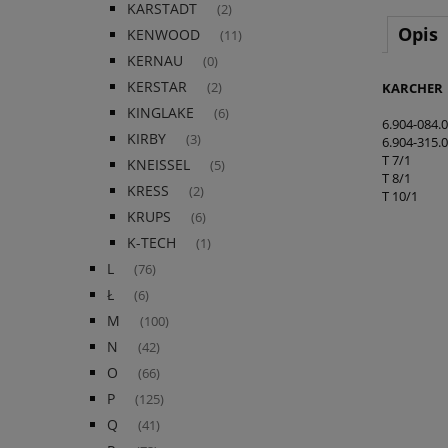
KARSTADT
(2)
Opis
KENWOOD
(11)
KERNAU
(0)
KERSTAR
KARCHER
(2)
KINGLAKE
(6)
6.904-084.0
KIRBY
(3)
6.904-315.0
T 7/1
KNEISSEL
(5)
T 8/1
KRESS
(2)
T 10/1
KRUPS
(6)
K-TECH
(1)
L
(76)
Ł
(6)
M
(100)
N
(42)
O
(66)
P
(125)
Q
(41)