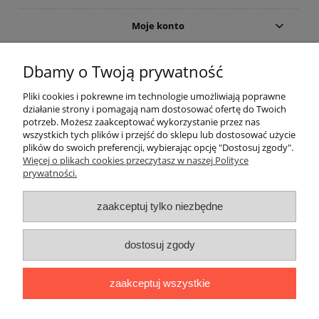
Moje konto
Gwarancja i zwroty
Dbamy o Twoją prywatność
Pliki cookies i pokrewne im technologie umożliwiają poprawne
O firmie
działanie strony i pomagają nam dostosować ofertę do Twoich
potrzeb. Możesz zaakceptować wykorzystanie przez nas
wszystkich tych plików i przejść do sklepu lub dostosować użycie
plików do swoich preferencji, wybierając opcję "Dostosuj zgody".
Więcej o plikach cookies przeczytasz w naszej Polityce
prywatności.
zaakceptuj tylko niezbędne
Użycie nazw marek i typów, np. odkurzaczy lub akcesoriów do
dostosuj zgody
odkurzaczy, ma charakter tylko i wyłącznie porównawczo -
informacyjny.
The use of brand names and types, eg. Vacuum cleaners and
zaakceptuj wszystkie
accessories for vacuum cleaners, is a only comparatively -
information.