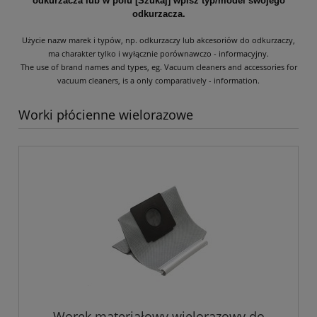
odkurzacza lub w polu [Szukaj] wpisz typ/model swojego
odkurzacza.
Użycie nazw marek i typów, np. odkurzaczy lub akcesoriów do odkurzaczy,
ma charakter tylko i wyłącznie porównawczo - informacyjny.
The use of brand names and types, eg. Vacuum cleaners and accessories for
vacuum cleaners, is a only comparatively - information.
Worki płócienne wielorazowe
Worek materiałowy wielorazowy do