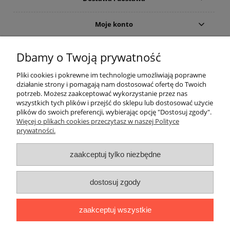
Moje konto
Gwarancja i zwroty
Dbamy o Twoją prywatność
Pliki cookies i pokrewne im technologie umożliwiają poprawne
O firmie
działanie strony i pomagają nam dostosować ofertę do Twoich
potrzeb. Możesz zaakceptować wykorzystanie przez nas
wszystkich tych plików i przejść do sklepu lub dostosować użycie
plików do swoich preferencji, wybierając opcję "Dostosuj zgody".
Więcej o plikach cookies przeczytasz w naszej Polityce
prywatności.
zaakceptuj tylko niezbędne
Użycie nazw marek i typów, np. odkurzaczy lub akcesoriów do
dostosuj zgody
odkurzaczy, ma charakter tylko i wyłącznie porównawczo -
informacyjny.
The use of brand names and types, eg. Vacuum cleaners and
zaakceptuj wszystkie
accessories for vacuum cleaners, is a only comparatively -
information.