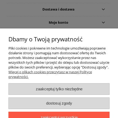
Dostawa i dostawa
Moje konto
Gwarancja i zwroty
Dbamy o Twoją prywatność
Pliki cookies i pokrewne im technologie umożliwiają poprawne
O firmie
działanie strony i pomagają nam dostosować ofertę do Twoich
potrzeb. Możesz zaakceptować wykorzystanie przez nas
wszystkich tych plików i przejść do sklepu lub dostosować użycie
plików do swoich preferencji, wybierając opcję "Dostosuj zgody".
Więcej o plikach cookies przeczytasz w naszej Polityce
prywatności.
zaakceptuj tylko niezbędne
Użycie nazw marek i typów, np. odkurzaczy lub akcesoriów do
dostosuj zgody
odkurzaczy, ma charakter tylko i wyłącznie porównawczo -
informacyjny.
The use of brand names and types, eg. Vacuum cleaners and
zaakceptuj wszystkie