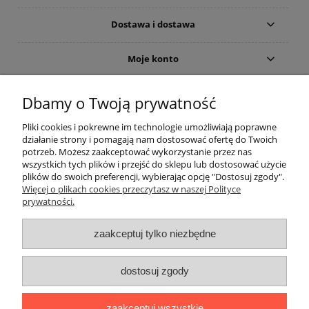
Dostawa i dostawa
Moje konto
Gwarancja i zwroty
Dbamy o Twoją prywatność
Pliki cookies i pokrewne im technologie umożliwiają poprawne
O firmie
działanie strony i pomagają nam dostosować ofertę do Twoich
potrzeb. Możesz zaakceptować wykorzystanie przez nas
wszystkich tych plików i przejść do sklepu lub dostosować użycie
plików do swoich preferencji, wybierając opcję "Dostosuj zgody".
Więcej o plikach cookies przeczytasz w naszej Polityce
prywatności.
zaakceptuj tylko niezbędne
Użycie nazw marek i typów, np. odkurzaczy lub akcesoriów do
dostosuj zgody
odkurzaczy, ma charakter tylko i wyłącznie porównawczo -
informacyjny.
The use of brand names and types, eg. Vacuum cleaners and
zaakceptuj wszystkie