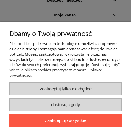
Dostawa i dostawa
Moje konto
Gwarancja i zwroty
Dbamy o Twoją prywatność
Pliki cookies i pokrewne im technologie umożliwiają poprawne
O firmie
działanie strony i pomagają nam dostosować ofertę do Twoich
potrzeb. Możesz zaakceptować wykorzystanie przez nas
wszystkich tych plików i przejść do sklepu lub dostosować użycie
plików do swoich preferencji, wybierając opcję "Dostosuj zgody".
Więcej o plikach cookies przeczytasz w naszej Polityce
prywatności.
zaakceptuj tylko niezbędne
Użycie nazw marek i typów, np. odkurzaczy lub akcesoriów do
dostosuj zgody
odkurzaczy, ma charakter tylko i wyłącznie porównawczo -
informacyjny.
The use of brand names and types, eg. Vacuum cleaners and
zaakceptuj wszystkie
accessories for vacuum cleaners, is a only comparatively -
information.