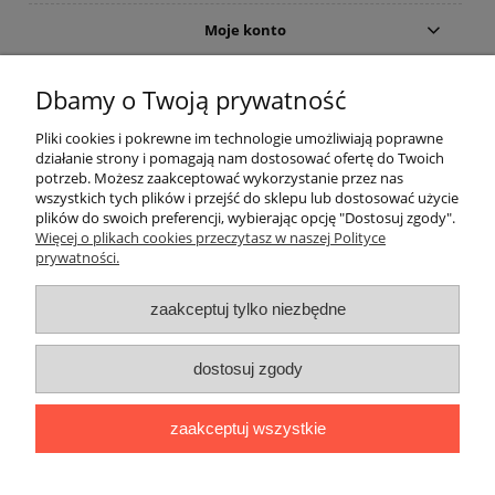
Moje konto
Gwarancja i zwroty
Dbamy o Twoją prywatność
Pliki cookies i pokrewne im technologie umożliwiają poprawne
O firmie
działanie strony i pomagają nam dostosować ofertę do Twoich
potrzeb. Możesz zaakceptować wykorzystanie przez nas
wszystkich tych plików i przejść do sklepu lub dostosować użycie
plików do swoich preferencji, wybierając opcję "Dostosuj zgody".
Więcej o plikach cookies przeczytasz w naszej Polityce
prywatności.
zaakceptuj tylko niezbędne
Użycie nazw marek i typów, np. odkurzaczy lub akcesoriów do
dostosuj zgody
odkurzaczy, ma charakter tylko i wyłącznie porównawczo -
informacyjny.
The use of brand names and types, eg. Vacuum cleaners and
zaakceptuj wszystkie
accessories for vacuum cleaners, is a only comparatively -
information.