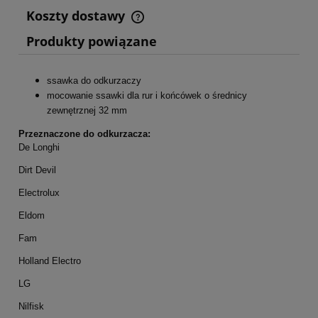
Koszty dostawy
Cena nie zawiera ewentualnych kosztów płatności
Produkty powiązane
ssawka do odkurzaczy
mocowanie ssawki dla rur i końcówek o średnicy
zewnętrznej 32 mm
Przeznaczone do odkurzacza:
De Longhi
Dirt Devil
Electrolux
Eldom
Fam
Holland Electro
LG
Nilfisk