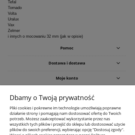
Tefal
Tornado
Volta
Uralux
Vax
Zelmer
i innych o mocowaniu 32 mm (jak w opisie)
Pomoc
Dostawa i dostawa
Moje konto
Gwarancja i zwroty
Dbamy o Twoją prywatność
Pliki cookies i pokrewne im technologie umożliwiają poprawne
O firmie
działanie strony i pomagają nam dostosować ofertę do Twoich
potrzeb. Możesz zaakceptować wykorzystanie przez nas
wszystkich tych plików i przejść do sklepu lub dostosować użycie
plików do swoich preferencji, wybierając opcję "Dostosuj zgody".