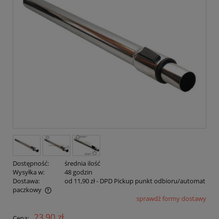
Dostępność:
średnia ilość
Wysyłka w:
48 godzin
Dostawa:
od 11,90 zł
- DPD Pickup punkt odbioru/automat
paczkowy
sprawdź formy dostawy
Cena nie zawiera ewentualnych kosztów płatności
23,90 zł
Cena: