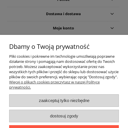
Dostawa i dostawa
Moje konto
Gwarancja i zwroty
Dbamy o Twoją prywatność
Pliki cookies i pokrewne im technologie umożliwiają poprawne
O firmie
działanie strony i pomagają nam dostosować ofertę do Twoich
potrzeb. Możesz zaakceptować wykorzystanie przez nas
wszystkich tych plików i przejść do sklepu lub dostosować użycie
plików do swoich preferencji, wybierając opcję "Dostosuj zgody".
Więcej o plikach cookies przeczytasz w naszej Polityce
prywatności.
zaakceptuj tylko niezbędne
Użycie nazw marek i typów, np. odkurzaczy lub akcesoriów do
dostosuj zgody
odkurzaczy, ma charakter tylko i wyłącznie porównawczo -
informacyjny.
The use of brand names and types, eg. Vacuum cleaners and