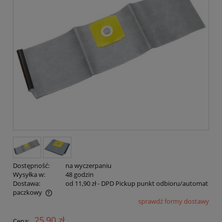
Dostępność:
na wyczerpaniu
Wysyłka w:
48 godzin
Dostawa:
od 11,90 zł
- DPD Pickup punkt odbioru/automat
paczkowy
sprawdź formy dostawy
Cena nie zawiera ewentualnych kosztów płatności
25,90 zł
Cena: