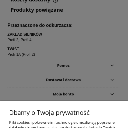
Cena nie zawiera ewentualnych kosztów płatności
Produkty powiązane
Przeznaczone do odkurzacza:
ZAKŁAD SILNIKÓW
Profi 2, Profi 4
TWIST
Profi 1A (Profi 2)
Pomoc
Dostawa i dostawa
Moje konto
Gwarancja i zwroty
Dbamy o Twoją prywatność
Pliki cookies i pokrewne im technologie umożliwiają poprawne
O firmie
działanie strony i pomagają nam dostosować ofertę do Twoich