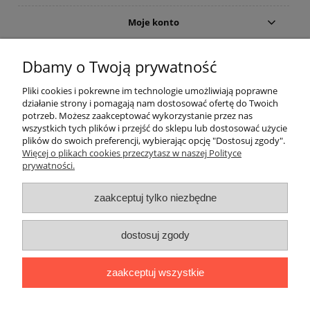
Moje konto
Gwarancja i zwroty
Dbamy o Twoją prywatność
Pliki cookies i pokrewne im technologie umożliwiają poprawne
O firmie
działanie strony i pomagają nam dostosować ofertę do Twoich
potrzeb. Możesz zaakceptować wykorzystanie przez nas
wszystkich tych plików i przejść do sklepu lub dostosować użycie
plików do swoich preferencji, wybierając opcję "Dostosuj zgody".
Więcej o plikach cookies przeczytasz w naszej Polityce
prywatności.
zaakceptuj tylko niezbędne
Użycie nazw marek i typów, np. odkurzaczy lub akcesoriów do
dostosuj zgody
odkurzaczy, ma charakter tylko i wyłącznie porównawczo -
informacyjny.
The use of brand names and types, eg. Vacuum cleaners and
zaakceptuj wszystkie
accessories for vacuum cleaners, is a only comparatively -
information.