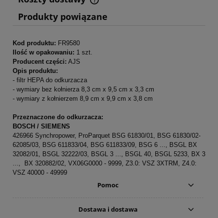
Cena nie zawiera ewentualnych kosztów płatności
Produkty powiązane
Kod produktu:
FR9580
Ilość w opakowaniu:
1 szt.
Producent części:
AJS
Opis produktu:
- filtr HEPA do odkurzacza
- wymiary bez kołnierza 8,3 cm x 9,5 cm x 3,3 cm
- wymiary z kołnierzem 8,9 cm x 9,9 cm x 3,8 cm
Przeznaczone do odkurzacza:
BOSCH / SIEMENS
426966 Synchropower, ProParquet BSG 61830/01, BSG 61830/02-
62085/03, BSG 611833/04, BSG 611833/09, BSG 6 ..., BSGL BX
32082/01, BSGL 32222/03, BSGL 3 ..., BSGL 40, BSGL 5233, BX 3
..., BX 320882/02, VX06G0000 - 9999, Z3.0: VSZ 3XTRM, Z4.0:
VSZ 40000 - 49999
Pomoc
Dostawa i dostawa