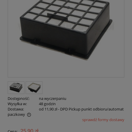
Dostępność:
na wyczerpaniu
Wysyłka w:
48 godzin
Dostawa:
od 11,90 zł
- DPD Pickup punkt odbioru/automat
paczkowy
sprawdź formy dostawy
Cena nie zawiera ewentualnych kosztów płatności
25,90 zł
Cena: