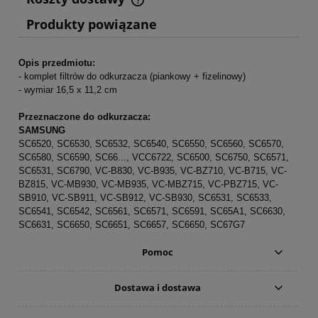
Cena nie zawiera ewentualnych kosztów płatności
Produkty powiązane
Opis przedmiotu:
- komplet filtrów do odkurzacza (piankowy + fizelinowy)
- wymiar 16,5 x 11,2 cm
Przeznaczone do odkurzacza:
SAMSUNG
SC6520, SC6530, SC6532, SC6540, SC6550, SC6560, SC6570,
SC6580, SC6590, SC66..., VCC6722, SC6500, SC6750, SC6571,
SC6531, SC6790, VC-B830, VC-B935, VC-BZ710, VC-B715, VC-
BZ815, VC-MB930, VC-MB935, VC-MBZ715, VC-PBZ715, VC-
SB910, VC-SB911, VC-SB912, VC-SB930, SC6531, SC6533,
SC6541, SC6542, SC6561, SC6571, SC6591, SC65A1, SC6630,
SC6631, SC6650, SC6651, SC6657, SC6650, SC67G7
Pomoc
Dostawa i dostawa