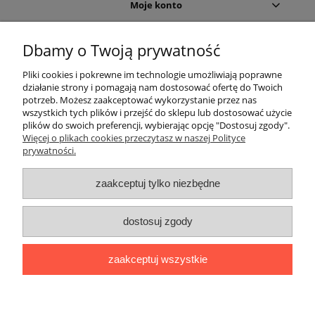
Moje konto
Gwarancja i zwroty
Dbamy o Twoją prywatność
Pliki cookies i pokrewne im technologie umożliwiają poprawne
O firmie
działanie strony i pomagają nam dostosować ofertę do Twoich
potrzeb. Możesz zaakceptować wykorzystanie przez nas
wszystkich tych plików i przejść do sklepu lub dostosować użycie
plików do swoich preferencji, wybierając opcję "Dostosuj zgody".
Więcej o plikach cookies przeczytasz w naszej Polityce
prywatności.
zaakceptuj tylko niezbędne
Użycie nazw marek i typów, np. odkurzaczy lub akcesoriów do
dostosuj zgody
odkurzaczy, ma charakter tylko i wyłącznie porównawczo -
informacyjny.
The use of brand names and types, eg. Vacuum cleaners and
zaakceptuj wszystkie
accessories for vacuum cleaners, is a only comparatively -
information.
pokaż pełną wersję strony