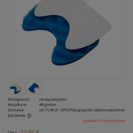
Dostępność:
na wyczerpaniu
Wysyłka w:
48 godzin
Dostawa:
od 11,90 zł
- DPD Pickup punkt odbioru/automat
paczkowy
sprawdź formy dostawy
Cena nie zawiera ewentualnych kosztów płatności
15,90 zł
Cena: