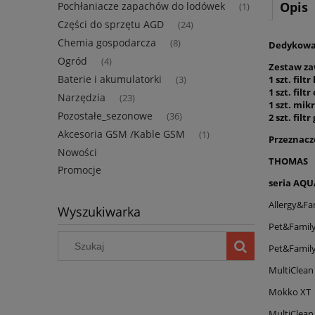
Opis
Pochłaniacze zapachów do lodówek
(1)
Części do sprzętu AGD
(24)
Chemia gospodarcza
(8)
Dedykowan
Ogród
(4)
Zestaw za
Baterie i akumulatorki
1 szt. filt
(3)
1 szt. fil
Narzędzia
(23)
1 szt. mik
Pozostałe_sezonowe
(36)
2 szt. filt
Akcesoria GSM /Kable GSM
(1)
Przeznacz
Nowości
THOMAS
Promocje
seria AQU
Allergy&Fa
Wyszukiwarka
Pet&Famil
Pet&Famil
MultiClean
Mokko XT
MultiClean