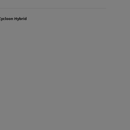
awiera ewentualnych
Cycloon Hybrid
tności