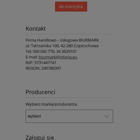
do koszyka
Kontakt
Firma Handlowo - Usługowa BIURMARK
ul.
Tatrzańska 100
,
42-280
Częstochowa
Tel:
500 042 770
,
34 3629101
E-mail:
biurmark@interia.eu
NIP:
5731447741
REGON: 240786397
Producenci
Wybierz markę/producenta
Zaloguj się