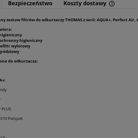
Bezpieczeństwo
Koszty dostawy
Cena nie z
y zestaw filtrów do odkurzaczy THOMAS z serii: AQUA+, Perfect Air, 
kosztów pła
wiera:
r higieniczny
tr ochronny higieniczny
rofiltr wylotowy
r gródziowy
one do odkurzacza:
A+:
mily
y
y PLUS
 X10 Parquet
 x7