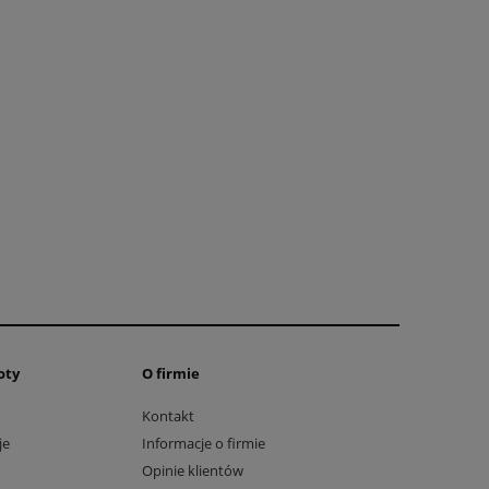
oty
O firmie
Kontakt
je
Informacje o firmie
Opinie klientów