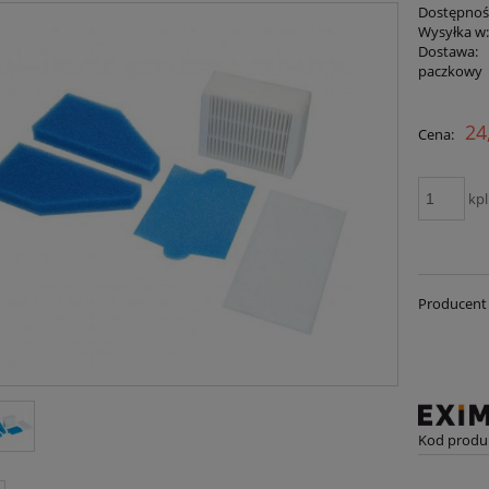
Dostępnoś
Wysyłka w
Dostawa:
paczkowy
Cena nie zawiera ewentualnych kosztów
24
Cena:
płatności
kpl
Producent 
Kod produ