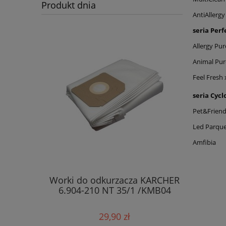
Produkt dnia
AntiAllergy
seria Perf
Allergy Pur
Animal Pur
Feel Fresh 
seria Cycl
Pet&Frien
Led Parqu
Amfibia
Worki do odkurzacza KARCHER
urzacza
Worki Ant
6.904-210 NT 35/1 /KMB04
PS /4080
ZELME
29,90 zł