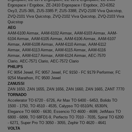
Ergospace / Ergobox, ZE-2410 Ergospace / Ergobox, ZO-6352
Oxy3, ZUS-365, ZUS-3385 P, ZUS-3388, ZVQ-2100 Viva Quicstop,
ZVQ-2101 Viva Quicstop, ZVQ-2102 Viva Quicstop, ZVQ-2103 Viva
Quicstop
AEG
AAM-6100 Airmax, AAM-6102 Airmax, AAM-6103 Airmax, AAM-
6104 Airmax, AAM-6105 Airmax, AAM-6106 Airmax, AAM-6107
Airmax, AAM-6108 Airmax, AAM-6110 Airmax, AAM-6112
Airmax, AAM-6113 Airmax, AAM-6115 Airmax, AAM-6116
Airmax, AAM-6117 Airmax, AAM-6124 Airmax, AEC-7570
Clario, AEC-7571 Clario, AEC-7572 Clario
PHILIPS
FC 9054 Jewel, FC 9057 Jewel, FC 9150 - FC 9179 Performer, FC
9254 Marathon, FC 9500 Jewel
ZANUSSI
ZAN 1650, ZAN 1655, ZAN 1656, ZAN 1660, ZAN 1665, ZANT 7770
TORNADO
Accelerator TO 6720 - 6726, Air Max TO 6400 - 6453, Bolido TO
1500 - 1750, TO 4510 - 4535, Calypso TO 6510/N, 6530/N,
Elegance TO 6600 - 6630, Essencio TO 4600 - 4699, JetMaxx TO
6800 - 6899, TO 68FD1-9, Perfecto TO 7010 - 7035, Spiral TO 6200
- 6271, Super Pro TO 3050 - 3055, Zephir TO 4620 - 4641
VOLTA