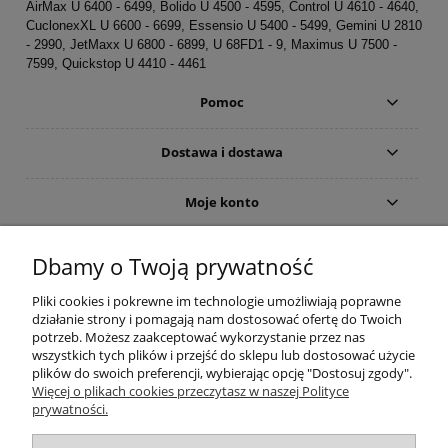
AirMax U 6400 - 6499, Bolido U 4500 - 4595, Control U 4610 - 4640,
CuclonexXL U 6600 - 6699, Essensio U 5400 - 5499, Gemini U 2810
- 2990, JetMaxx U 6800 - 6899, U 68FD1 - 9, Maximus U 7500 -
7599, Quickstop U 4410 - 4461
Pomoc
Dostawa i dostawa
Moje konto
Gwarancja i zwroty
Dbamy o Twoją prywatność
Pliki cookies i pokrewne im technologie umożliwiają poprawne
O firmie
działanie strony i pomagają nam dostosować ofertę do Twoich
potrzeb. Możesz zaakceptować wykorzystanie przez nas
wszystkich tych plików i przejść do sklepu lub dostosować użycie
plików do swoich preferencji, wybierając opcję "Dostosuj zgody".
Więcej o plikach cookies przeczytasz w naszej Polityce
prywatności.