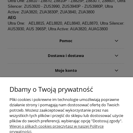
Ultra One: Z8810 - Z8870, Z8810P - Z8825P, Z8830.T, Z8860T, Ultra
Silencer: ZUS3920 - ZUS3990, ZUS3940P - ZUS3980P, Ultra
Active: ZUA3820, ZUA3830P, ZUA3840, ZUA3800
AEG
Ultra One: AEL8815, AEL8820, AEL8840, AEL8870, Ultra Silencer:
AUS3930, AUS 3965P, Ultra Active: AUA3820, AUAG3800
Pomoc
Dostawa i dostawa
Moje konto
Gwarancja i zwroty
Dbamy o Twoją prywatność
Pliki cookies i pokrewne im technologie umożliwiają poprawne
O firmie
działanie strony i pomagają nam dostosować ofertę do Twoich
potrzeb. Możesz zaakceptować wykorzystanie przez nas
wszystkich tych plików i przejść do sklepu lub dostosować użycie
plików do swoich preferencji, wybierając opcję "Dostosuj zgody".
Więcej o plikach cookies przeczytasz w naszej Polityce
prywatności.