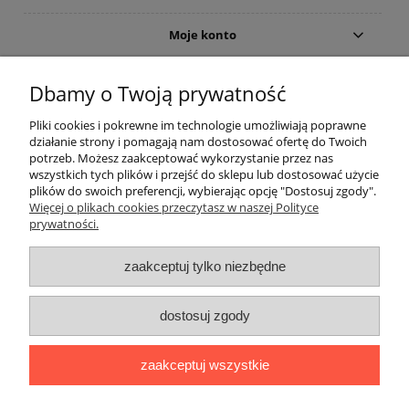
Moje konto
Gwarancja i zwroty
Dbamy o Twoją prywatność
Pliki cookies i pokrewne im technologie umożliwiają poprawne
O firmie
działanie strony i pomagają nam dostosować ofertę do Twoich
potrzeb. Możesz zaakceptować wykorzystanie przez nas
wszystkich tych plików i przejść do sklepu lub dostosować użycie
plików do swoich preferencji, wybierając opcję "Dostosuj zgody".
Więcej o plikach cookies przeczytasz w naszej Polityce
prywatności.
zaakceptuj tylko niezbędne
Użycie nazw marek i typów, np. odkurzaczy lub akcesoriów do
dostosuj zgody
odkurzaczy, ma charakter tylko i wyłącznie porównawczo -
informacyjny.
The use of brand names and types, eg. Vacuum cleaners and
zaakceptuj wszystkie
accessories for vacuum cleaners, is a only comparatively -
information.