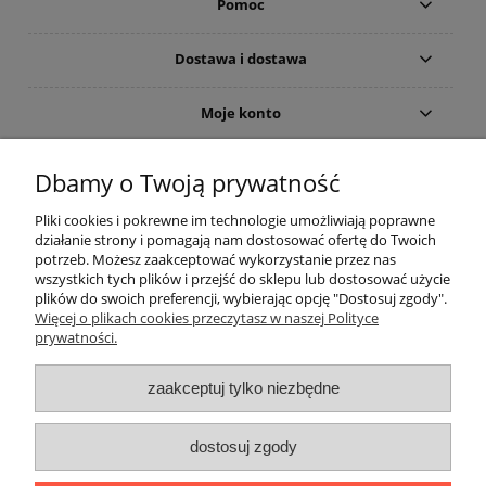
Pomoc
Dostawa i dostawa
Moje konto
Gwarancja i zwroty
Dbamy o Twoją prywatność
Pliki cookies i pokrewne im technologie umożliwiają poprawne
O firmie
działanie strony i pomagają nam dostosować ofertę do Twoich
potrzeb. Możesz zaakceptować wykorzystanie przez nas
wszystkich tych plików i przejść do sklepu lub dostosować użycie
plików do swoich preferencji, wybierając opcję "Dostosuj zgody".
Więcej o plikach cookies przeczytasz w naszej Polityce
prywatności.
zaakceptuj tylko niezbędne
Użycie nazw marek i typów, np. odkurzaczy lub akcesoriów do
dostosuj zgody
odkurzaczy, ma charakter tylko i wyłącznie porównawczo -
informacyjny.