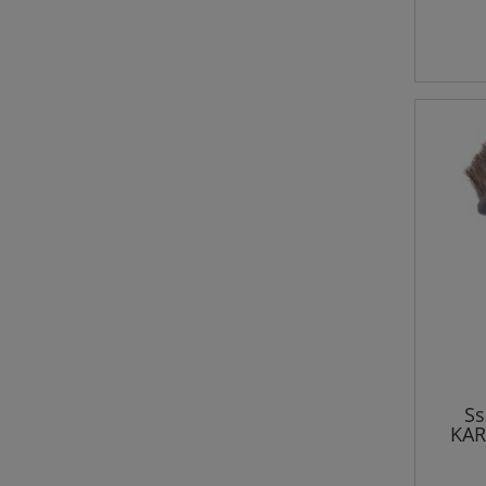
Ss
KAR