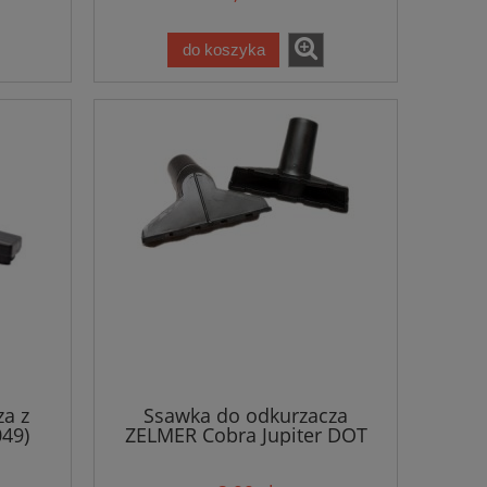
do koszyka
a z
Ssawka do odkurzacza
049)
ZELMER Cobra Jupiter DOT
/5797