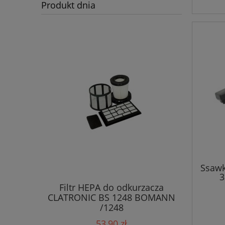
Produkt dnia
Ssawk
3
kurzacza
Filtr HEPA do odkurzacza
Wor
(6473)
CLATRONIC BS 1248 BOMANN
ELECTR
/1248
53,90 zł