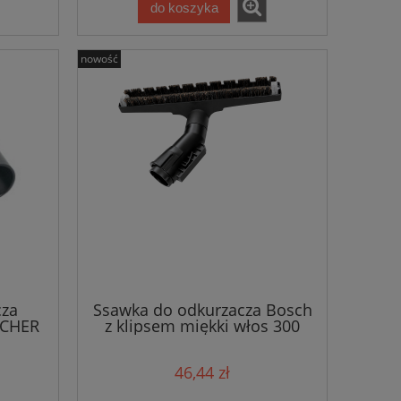
do koszyka
nowość
cza
Ssawka do odkurzacza Bosch
CHER
z klipsem miękki włos 300
mm /9672
46,44 zł