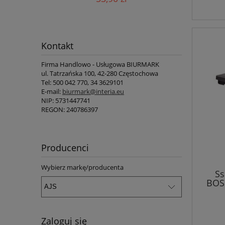
Kontakt
Firma Handlowo - Usługowa BIURMARK
ul.
Tatrzańska 100
,
42-280
Częstochowa
Tel:
500 042 770
,
34 3629101
E-mail:
biurmark@interia.eu
NIP:
5731447741
REGON: 240786397
Producenci
Wybierz markę/producenta
Ss
BOS
Zaloguj się