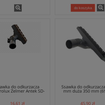
do koszyka
awka do odkurzacza
Ssawka do odkurzacza
trolux Zelmer Antek SD-
mm duża 350 mm (6
0 miękki włos /3908
16,61 zł
45,90 zł