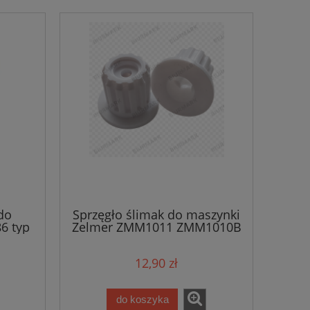
do
Sprzęgło ślimak do maszynki
6 typ
Zelmer ZMM1011 ZMM1010B
ZMM1535B ZMM1012B /3786
12,90 zł
do koszyka