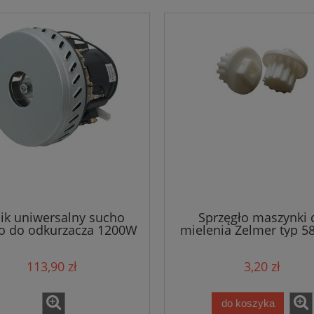
nik uniwersalny sucho
Sprzęgło maszynki 
o do odkurzacza 1200W
mielenia Zelmer typ 58
/9474
86 /6596
113,90 zł
3,20 zł
do koszyka