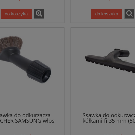
do koszyka
do koszyka
awka do odkurzacza
Ssawka do odkurzacz
CHER SAMSUNG włos
kółkami fi 35 mm (5
naturalny /7357