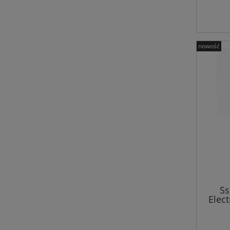
nowość
Ss
Elec
15