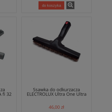
do koszyka
cza
Ssawka do odkurzacza
fi 32
ELECTROLUX Ultra One Ultra
Silencer owal /4998
46,00 zł