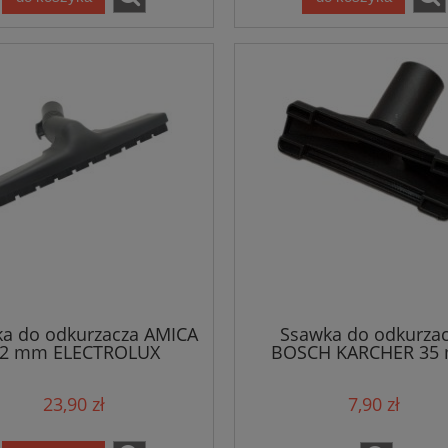
a do odkurzacza AMICA
Ssawka do odkurza
2 mm ELECTROLUX
BOSCH KARCHER 35
Filtr HEPA do odkurzacza
ROWENTA /6183
/1836
ki do odkurzacza
ELECTROLUX /6411
OLUX PHILIPS + filtr
23,90 zł
7,90 zł
zestaw/9870
11,60 zł
48,90 zł