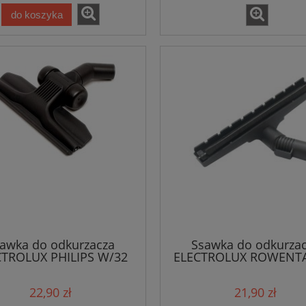
do koszyka
awka do odkurzacza
Ssawka do odkurza
CTROLUX PHILIPS W/32
ELECTROLUX ROWENTA 
mm [SO8064_2]
mm (4967)
22,90 zł
21,90 zł