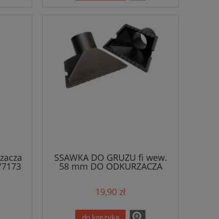
zacza
SSAWKA DO GRUZU fi wew.
/7173
58 mm DO ODKURZACZA
/3045
19,90 zł
do koszyka