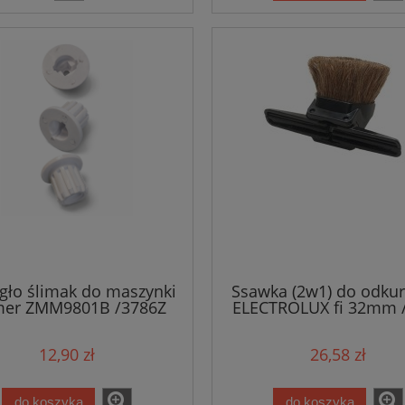
gło ślimak do maszynki
Ssawka (2w1) do odkur
mer ZMM9801B /3786Z
ELECTROLUX fi 32mm 
12,90 zł
26,58 zł
do koszyka
do koszyka